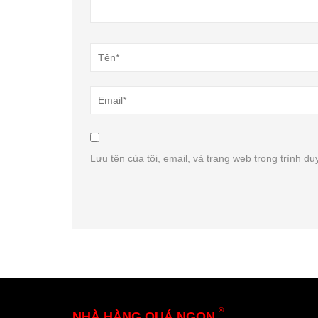
Lưu tên của tôi, email, và trang web trong trình duy
®
NHÀ HÀNG QUÁ NGON