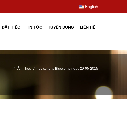
English
ĐẶT TIỆC
TIN TỨC
TUYỂN DỤNG
LIÊN HỆ
/
/
Ảnh Tiệc
Tiệc công ty Bluecome ngày 29-05-2015