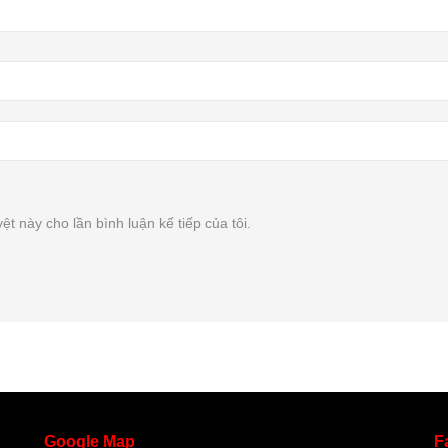
ệt này cho lần bình luận kế tiếp của tôi.
Google
Map
F