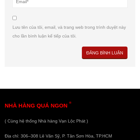
Lưu tên của tôi, email, và trang web trong trình duyệt này
cho lần bình luận kế tiếp của tôi.
®
NHÀ HÀNG QUÁ NGON
( Cùng hệ thống Nhà hàng Vạn Lộc Phát )
Địa chỉ: 306–308 Lê Văn Sỹ, P. Tân Sơn Hòa, TP.HCM