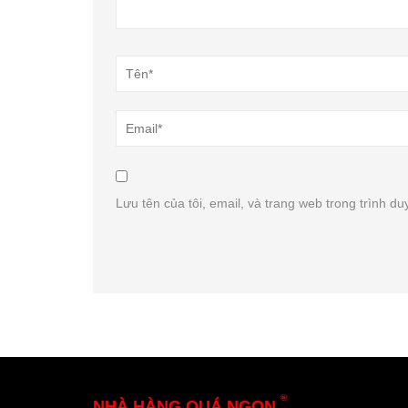
Lưu tên của tôi, email, và trang web trong trình duy
®
NHÀ HÀNG QUÁ NGON