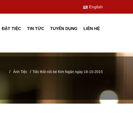
English
ĐẶT TIỆC
TIN TỨC
TUYỂN DỤNG
LIÊN HỆ
/
/
Ảnh Tiệc
Tiệc thôi nôi bé Kim Ngân ngày 18-10-2015