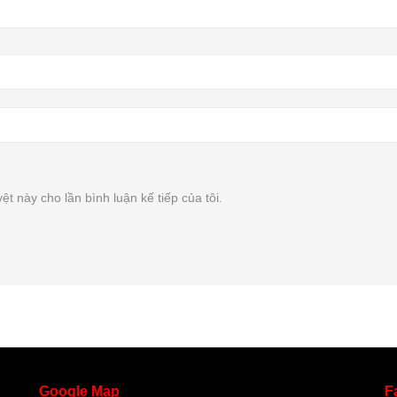
ệt này cho lần bình luận kế tiếp của tôi.
Google
Map
F