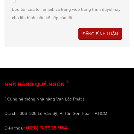
Lưu tên của tôi, email, và trang web trong trình duyệt này
cho lần bình luận kế tiếp của tôi.
®
NHÀ HÀNG QUÁ NGON
( Cùng hệ thống Nhà hàng Vạn Lộc Phát )
Địa chỉ: 306–308 Lê Văn Sỹ, P. Tân Sơn Hòa, TP.HCM
(028) 3 9918 964
Điện thoại: