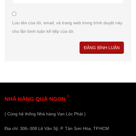
Lưu tên của tôi, email, và trang web trong trình duyệt này
cho lần bình luận kế tiếp của tôi.
®
NHÀ HÀNG QUÁ NGON
( Cùng hệ thống Nhà hàng Vạn Lộc Phát )
Địa chỉ: 306–308 Lê Văn Sỹ, P. Tân Sơn Hòa, TP.HCM