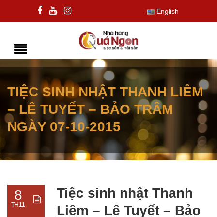
English
TIỆC SINH NHẬT THANH LIÊM
– LÊ TUYẾT – BẢO TRÂM
NGÀY 07-10-2015
Tiệc sinh nhật Thanh
8
TH11
Liêm – Lê Tuyết – Bảo