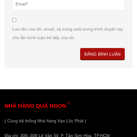
Lưu tên của tôi, email, và trang web trong trình duyệt này
cho lần bình luận kế tiếp của tôi.
®
NHÀ HÀNG QUÁ NGON
( Cùng hệ thống Nhà hàng Vạn Lộc Phát )
Địa chỉ: 306–308 Lê Văn Sỹ, P. Tân Sơn Hòa, TP.HCM