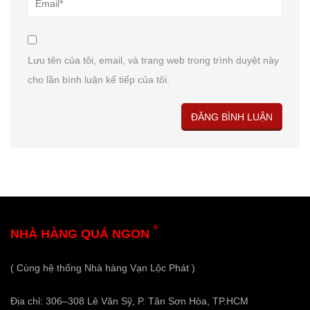
Lưu tên của tôi, email, và trang web trong trình duyệt này
cho lần bình luận kế tiếp của tôi.
®
NHÀ HÀNG QUÁ NGON
( Cùng hệ thống Nhà hàng Vạn Lộc Phát )
Địa chỉ: 306–308 Lê Văn Sỹ, P. Tân Sơn Hòa, TP.HCM