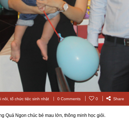
i nôi
,
tổ chức tiệc sinh nhật
0 Comments
0
Share
g Quá Ngon chúc bé mau lớn, thông minh học giỏi.