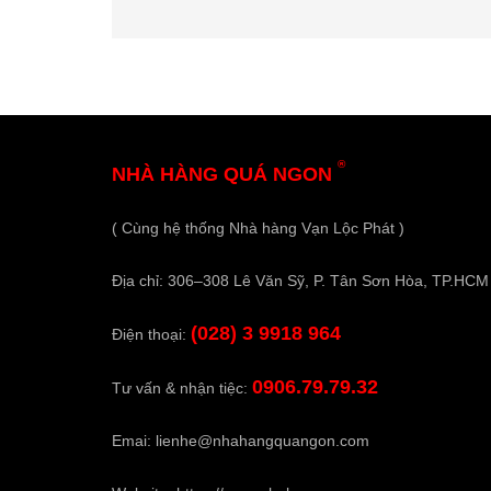
®
NHÀ HÀNG QUÁ NGON
( Cùng hệ thống Nhà hàng Vạn Lộc Phát )
Địa chỉ: 306–308 Lê Văn Sỹ, P. Tân Sơn Hòa, TP.HCM
(028) 3 9918 964
Điện thoại:
0906.79.79.32
Tư vấn & nhận tiệc:
Emai:
lienhe@nhahangquangon.com