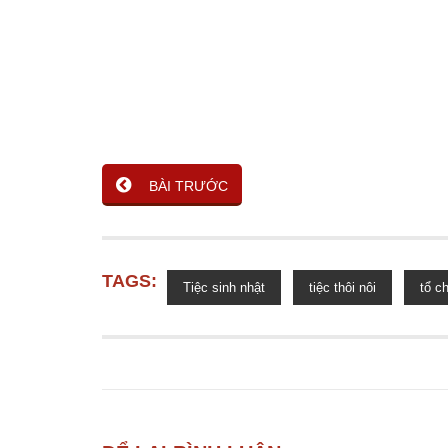
BÀI TRƯỚC
TAGS:
Tiệc sinh nhật
tiệc thôi nôi
tổ c