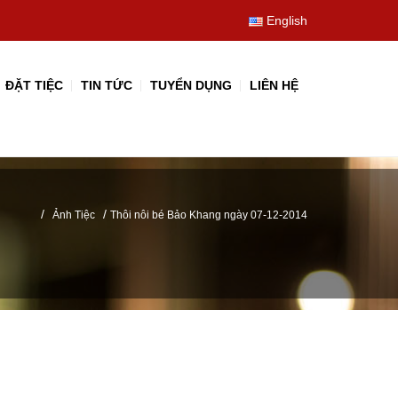
English
ĐẶT TIỆC
TIN TỨC
TUYỂN DỤNG
LIÊN HỆ
/
/
Ảnh Tiệc
Thôi nôi bé Bảo Khang ngày 07-12-2014