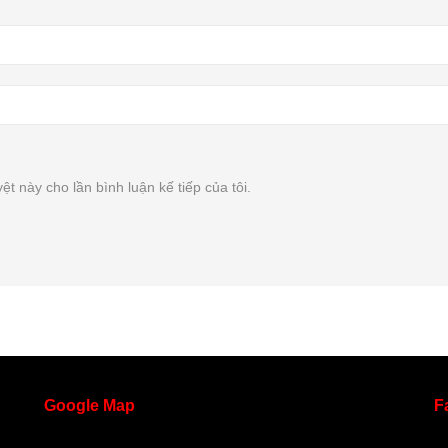
ệt này cho lần bình luận kế tiếp của tôi.
Google
Map
F