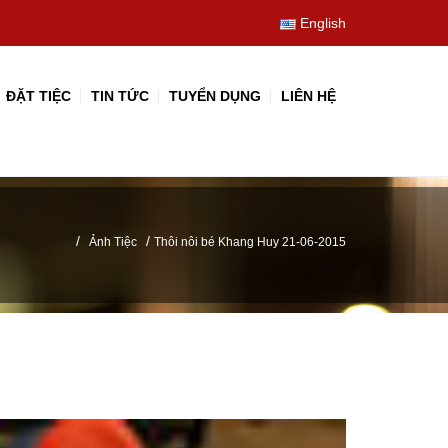
English
ĐẶT TIỆC
TIN TỨC
TUYỂN DỤNG
LIÊN HỆ
/
/
Ảnh Tiệc
Thôi nôi bé Khang Huy 21-06-2015