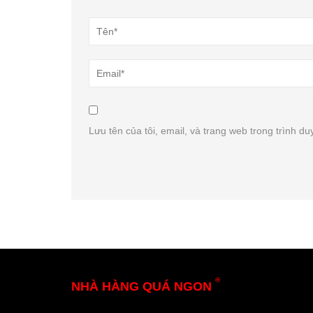
Lưu tên của tôi, email, và trang web trong trình duy
®
NHÀ HÀNG QUÁ NGON