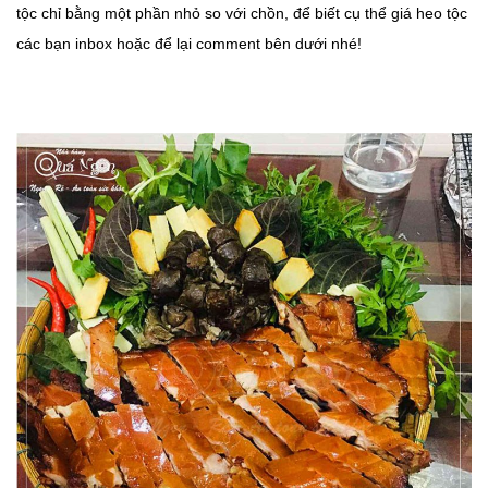
tộc chỉ bằng một phần nhỏ so với chồn, để biết cụ thể giá heo tộc
các bạn inbox hoặc để lại comment bên dưới nhé!