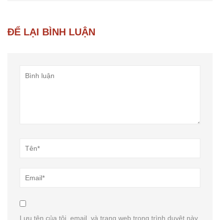
ĐỂ LẠI BÌNH LUẬN
Lưu tên của tôi, email, và trang web trong trình duyệt này