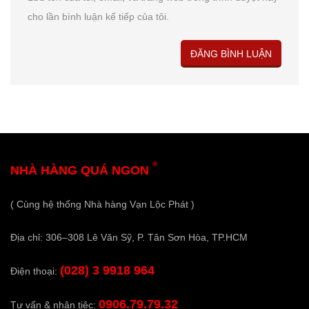
cho lần bình luận kế tiếp của tôi.
®
NHÀ HÀNG QUÁ NGON
( Cùng hệ thống Nhà hàng Vạn Lộc Phát )
Địa chỉ: 306–308 Lê Văn Sỹ, P. Tân Sơn Hòa, TP.HCM
(028) 3 9918 964
Điện thoại:
0906.79.79.32
Tư vấn & nhận tiệc: