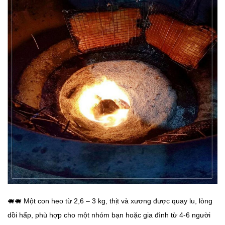
🐖
🐖
Một con heo từ 2,6 – 3 kg, thịt và xương được quay lu, lòng
dồi hấp, phù hợp cho một nhóm bạn hoặc gia đình từ 4-6 người