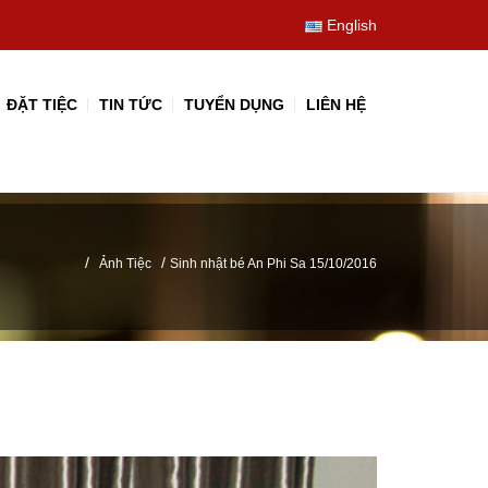
English
ĐẶT TIỆC
TIN TỨC
TUYỂN DỤNG
LIÊN HỆ
/
/
Ảnh Tiệc
Sinh nhật bé An Phi Sa 15/10/2016