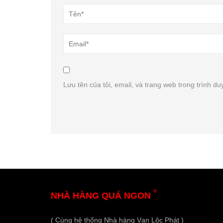
Lưu tên của tôi, email, và trang web trong trình duy
®
NHÀ HÀNG QUÁ NGON
( Cùng hệ thống Nhà hàng Vạn Lộc Phát )