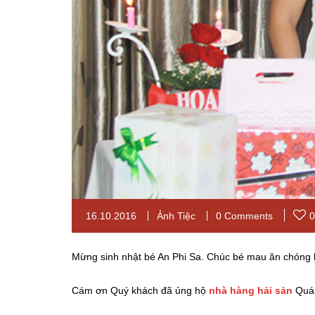
16.10.2016
Ảnh Tiệc
0 Comments
0
Mừng sinh nhật bé An Phi Sa. Chúc bé mau ăn chóng 
Cám ơn Quý khách đã ủng hộ
nhà hàng hải sản
Quá 