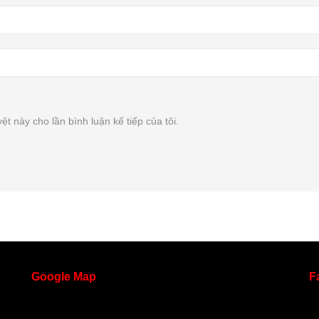
ệt này cho lần bình luận kế tiếp của tôi.
Google
Map
F