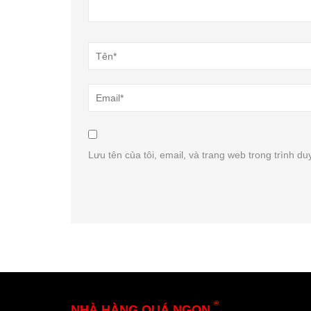
Lưu tên của tôi, email, và trang web trong trình duy
®
NHÀ HÀNG QUÁ NGON