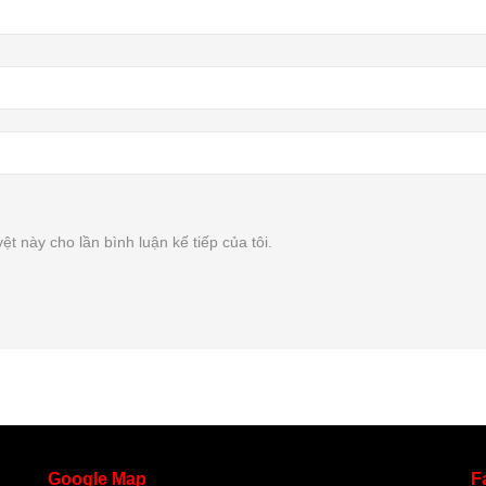
ệt này cho lần bình luận kế tiếp của tôi.
Google
Map
F