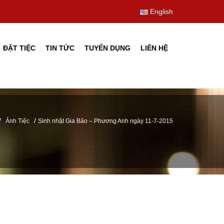
English
ĐẶT TIỆC
TIN TỨC
TUYỂN DỤNG
LIÊN HỆ
/
/
Ảnh Tiệc
Sinh nhật Gia Bảo – Phương Anh ngày 11-7-2015