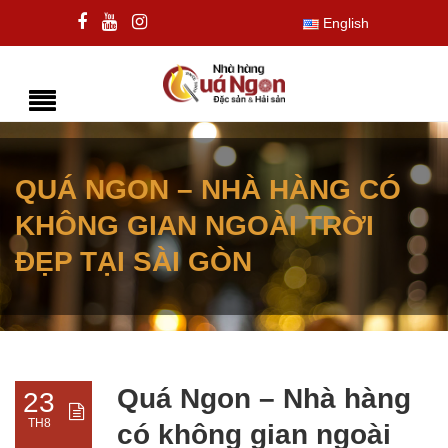
English
QUÁ NGON – NHÀ HÀNG CÓ
KHÔNG GIAN NGOÀI TRỜI
ĐẸP TẠI SÀI GÒN
Quá Ngon – Nhà hàng
23
TH8
có không gian ngoài