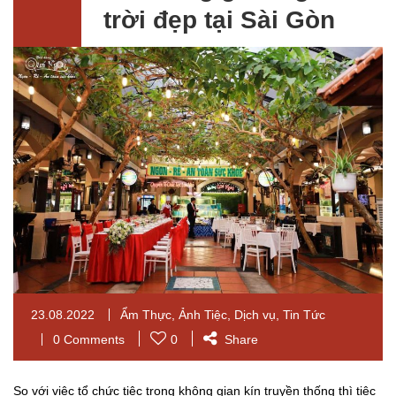
trời đẹp tại Sài Gòn
23.08.2022
Ẩm Thực
,
Ảnh Tiệc
,
Dịch vụ
,
Tin Tức
0 Comments
0
Share
So với việc tổ chức tiệc trong không gian kín truyền thống thì tiệc