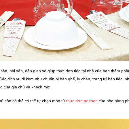
sản, hải sản, dân gian sẽ giúp thực đơn tiệc tại nhà của bạn thêm p
 dịch vụ đi kèm như chuẩn bị bàn ghế, ly chén, trang trí bàn tiệc, nh
ng của gia chủ và khách mời.
hủ còn có thể có thể tự chọn món từ
thực đơn tự chọn
của nhà hàng phù