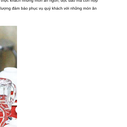
ụ thực khách những món ăn ngon, độc đáo mà còn hợp
 chất lượng đảm bảo phục vụ quý khách với những món ăn