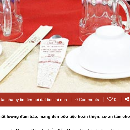
 tai nha uy tin
,
tim noi dat tiec tai nha
0 Comments
0
chất lượng đảm bảo, mang đến bữa tiệc hoàn thiện, sự an tâm cho