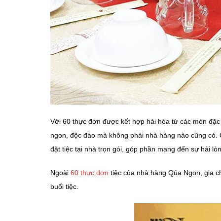
Với 60 thực đơn được kết hợp hài hòa từ các món đặc 
ngon, độc đáo mà không phải nhà hàng nào cũng có. Các
đặt tiệc tại nhà trọn gói, góp phần mang đến sự hài lò
Ngoài
60 thực đơn
tiệc của nhà hàng Qúa Ngon, gia c
buổi tiệc.