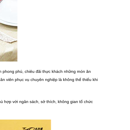
hần phong phú, chiêu đãi thực khách những món ăn
ân viên phục vụ chuyên nghiệp là không thể thiếu khi
 hợp với ngân sách, sở thích, không gian tổ chức