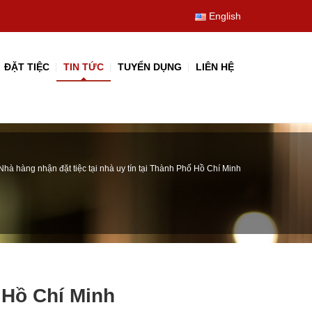
English
ĐẶT TIỆC
TIN TỨC
TUYỂN DỤNG
LIÊN HỆ
Nhà hàng nhận đặt tiệc tại nhà uy tín tại Thành Phố Hồ Chí Minh
ố Hồ Chí Minh