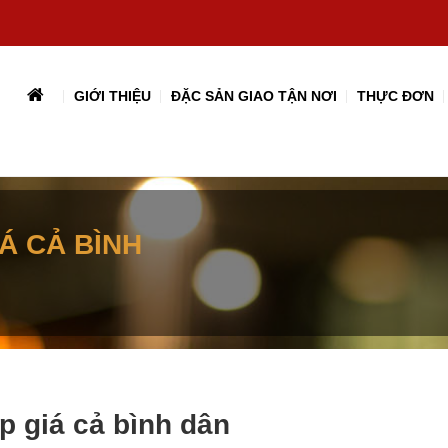
GIỚI THIỆU
ĐẶC SẢN GIAO TẬN NƠI
THỰC ĐƠN
Á CẢ BÌNH
p giá cả bình dân