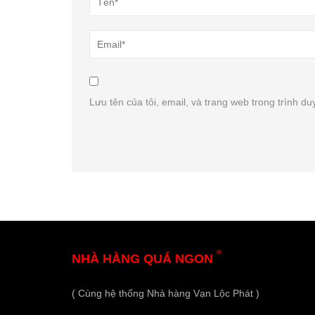
Lưu tên của tôi, email, và trang web trong trình duy
®
NHÀ HÀNG QUÁ NGON
( Cùng hệ thống Nhà hàng Vạn Lộc Phát )