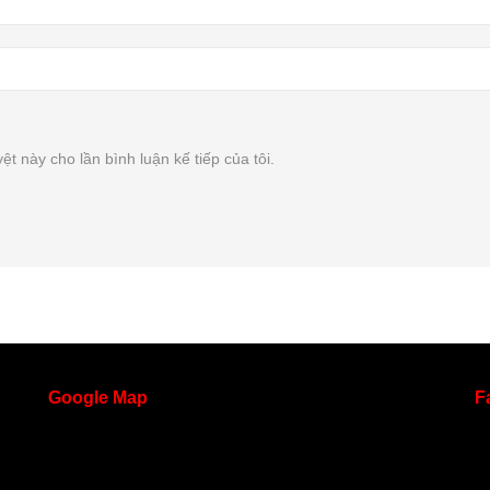
ệt này cho lần bình luận kế tiếp của tôi.
Google
Map
F