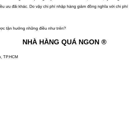
hiều ưu đãi khác. Do vậy chi phí nhập hàng giảm đồng nghĩa với chi p
ược tận hưởng những điều như trên?
NHÀ HÀNG
QUÁ NGON ®
nh, TP.HCM