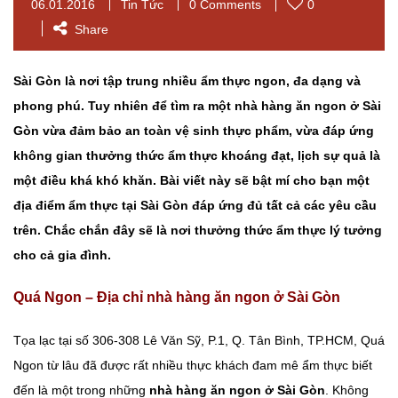
06.01.2016
Tin Tức
0 Comments
0
Share
Sài Gòn là nơi tập trung nhiều ẩm thực ngon, đa dạng và
phong phú. Tuy nhiên để tìm ra một nhà hàng ăn ngon ở Sài
Gòn vừa đảm bảo an toàn vệ sinh thực phẩm, vừa đáp ứng
không gian thưởng thức ẩm thực khoáng đạt, lịch sự quả là
một điều khá khó khăn. Bài viết này sẽ bật mí cho bạn một
địa điểm ẩm thực tại Sài Gòn đáp ứng đủ tất cả các yêu cầu
trên. Chắc chắn đây sẽ là nơi thưởng thức ẩm thực lý tưởng
cho cả gia đình.
Quá Ngon – Địa chỉ nhà hàng ăn ngon ở Sài Gòn
Tọa lạc tại số 306-308 Lê Văn Sỹ, P.1, Q. Tân Bình, TP.HCM, Quá
Ngon từ lâu đã được rất nhiều thực khách đam mê ẩm thực biết
đến là một trong những
nhà hàng ăn ngon ở Sài Gòn
. Không