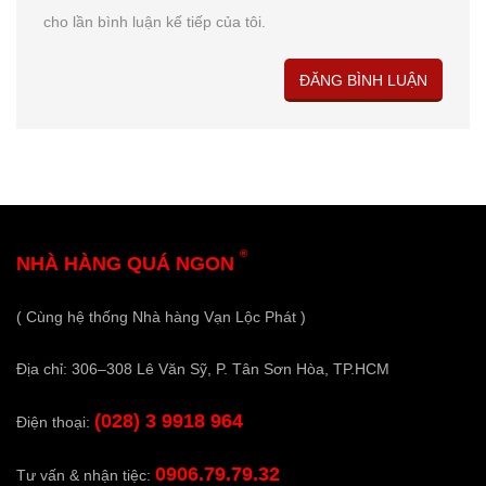
cho lần bình luận kế tiếp của tôi.
®
NHÀ HÀNG QUÁ NGON
( Cùng hệ thống Nhà hàng Vạn Lộc Phát )
Địa chỉ: 306–308 Lê Văn Sỹ, P. Tân Sơn Hòa, TP.HCM
(028) 3 9918 964
Điện thoại:
0906.79.79.32
Tư vấn & nhận tiệc: