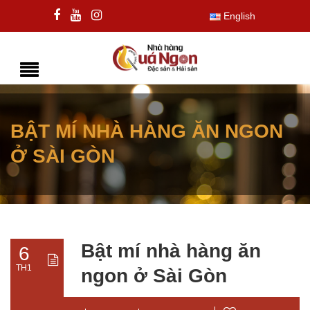
English
BẬT MÍ NHÀ HÀNG ĂN NGON
Ở SÀI GÒN
Bật mí nhà hàng ăn
6
TH1
ngon ở Sài Gòn