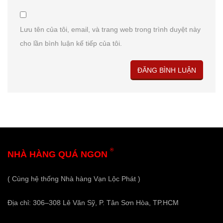
Lưu tên của tôi, email, và trang web trong trình duyệt này
cho lần bình luận kế tiếp của tôi.
®
NHÀ HÀNG QUÁ NGON
( Cùng hệ thống Nhà hàng Vạn Lộc Phát )
Địa chỉ: 306–308 Lê Văn Sỹ, P. Tân Sơn Hòa, TP.HCM