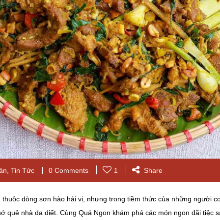
ản
,
Tin Tức
0 Comments
1
Share
thuộc dòng sơn hào hải vị, nhưng trong tiềm thức của những người co
nhớ quê nhà da diết. Cùng Quá Ngon khám phá các món ngon đãi tiệc sa