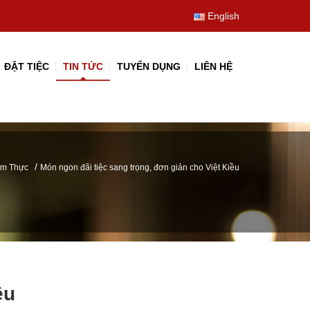
English
ĐẶT TIỆC
TIN TỨC
TUYỂN DỤNG
LIÊN HỆ
/
m Thực
Món ngon đãi tiệc sang trọng, đơn giản cho Việt Kiều
ều