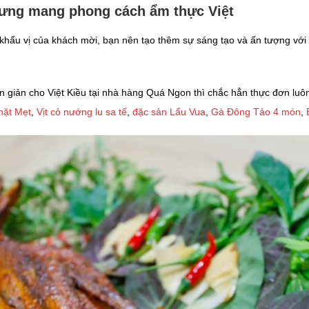
ưng mang phong cách ẩm thực Việt
khẩu vị của khách mời, bạn nên tạo thêm sự sáng tạo và ấn tượng v
n giản cho Việt Kiều tại nhà hàng Quá Ngon thì chắc hẳn thực đơn luô
hặt Mẹt
,
Vịt cỏ nướng lu sa tế
,
đặc sản Lẩu Vua
,
Gà Đông Tảo 4 món
,