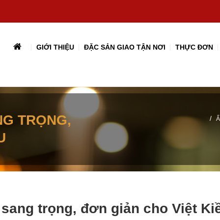
GIỚI THIỆU
ĐẶC SẢN GIAO TẬN NƠI
THỰC ĐƠN
NG TRỌNG,
/
Ẩ
U
 sang trọng, đơn giản cho Việt Ki