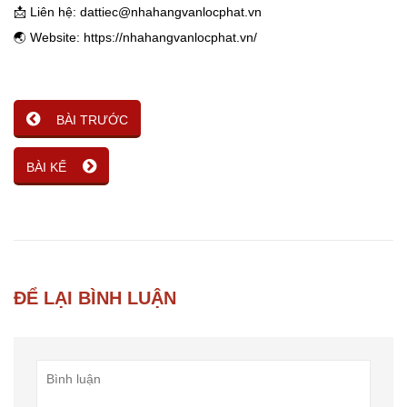
📩 Liên hệ: dattiec@nhahangvanlocphat.vn
🌏 Website: https://nhahangvanlocphat.vn/
BÀI TRƯỚC
BÀI KẾ
ĐỂ LẠI BÌNH LUẬN