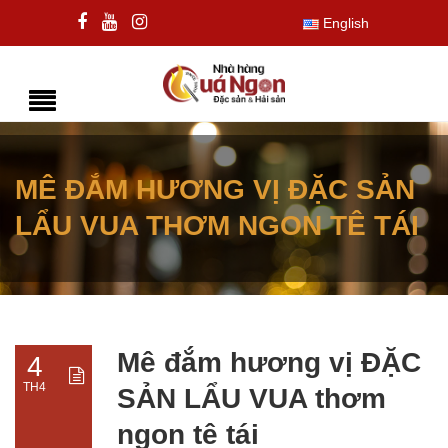
English
MÊ ĐẮM HƯƠNG VỊ ĐẶC SẢN
LẨU VUA THƠM NGON TÊ TÁI
Mê đắm hương vị ĐẶC
4
TH4
SẢN LẨU VUA thơm
ngon tê tái