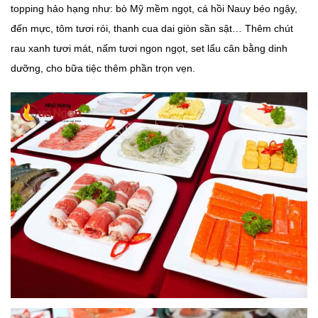
topping hảo hạng như: bò Mỹ mềm ngọt, cá hồi Nauy béo ngậy,
đến mực, tôm tươi rói, thanh cua dai giòn sần sật… Thêm chút
rau xanh tươi mát, nấm tươi ngon ngọt, set lẩu cân bằng dinh
dưỡng, cho bữa tiệc thêm phần trọn vẹn.