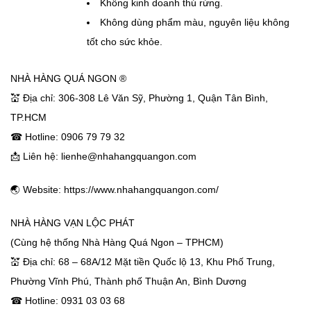
Không kinh doanh thú rừng.
Không dùng phẩm màu, nguyên liệu không
tốt cho sức khỏe.
NHÀ HÀNG QUÁ NGON ®
💒 Địa chỉ: 306-308 Lê Văn Sỹ, Phường 1, Quận Tân Bình,
TP.HCM
☎ Hotline: 0906 79 79 32
📩 Liên hệ: lienhe@nhahangquangon.com
🌏 Website: https://www.nhahangquangon.com/
NHÀ HÀNG VẠN LỘC PHÁT
(Cùng hệ thống Nhà Hàng Quá Ngon – TPHCM)
💒 Địa chỉ: 68 – 68A/12 Mặt tiền Quốc lộ 13, Khu Phố Trung,
Phường Vĩnh Phú, Thành phố Thuận An, Bình Dương
☎ Hotline: 0931 03 03 68