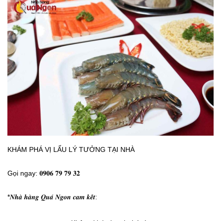
KHÁM PHÁ VỊ LẨU LÝ TƯỞNG TẠI NHÀ
Gọi ngay: 𝟎𝟗𝟎𝟔 𝟕𝟗 𝟕𝟗 𝟑𝟐
*𝑵𝒉𝒂̀ 𝒉𝒂̀𝒏𝒈 𝑸𝒖𝒂́ 𝑵𝒈𝒐𝒏 𝒄𝒂𝒎 𝒌𝒆̂́𝒕: