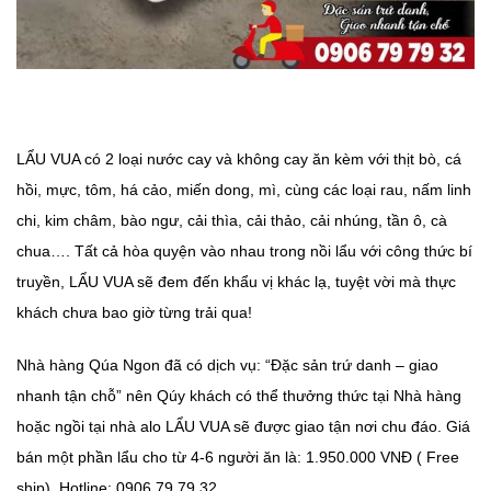
LẨU VUA có 2 loại nước cay và không cay ăn kèm với thịt bò, cá
hồi, mực, tôm, há cảo, miến dong, mì, cùng các loại rau, nấm linh
chi, kim châm, bào ngư, cải thìa, cải thảo, cải nhúng, tần ô, cà
chua…. Tất cả hòa quyện vào nhau trong nồi lẩu với công thức bí
truyền, LẨU VUA sẽ đem đến khẩu vị khác lạ, tuyệt vời mà thực
khách chưa bao giờ từng trải qua!
Nhà hàng Qúa Ngon đã có dịch vụ: “Đặc sản trứ danh – giao
nhanh tận chỗ” nên Qúy khách có thể thưởng thức tại Nhà hàng
hoặc ngồi tại nhà alo LẨU VUA sẽ được giao tận nơi chu đáo. Giá
bán một phần lẩu cho từ 4-6 người ăn là: 1.950.000 VNĐ ( Free
ship). Hotline: 0906 79 79 32.