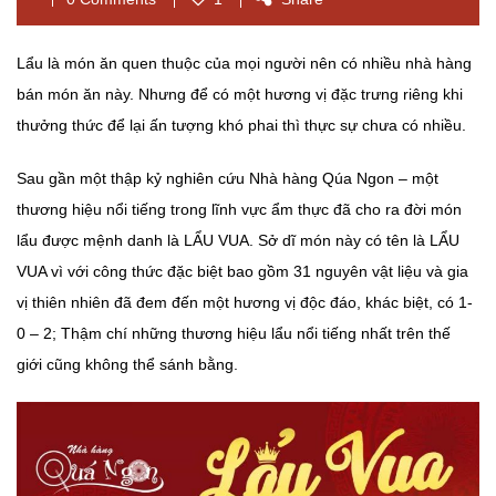
Lẩu là món ăn quen thuộc của mọi người nên có nhiều nhà hàng
bán món ăn này. Nhưng để có một hương vị đặc trưng riêng khi
thưởng thức để lại ấn tượng khó phai thì thực sự chưa có nhiều.
Sau gần một thập kỷ nghiên cứu Nhà hàng Qúa Ngon – một
thương hiệu nổi tiếng trong lĩnh vực ẩm thực đã cho ra đời món
lẩu được mệnh danh là LẨU VUA. Sở dĩ món này có tên là LẨU
VUA vì với công thức đặc biệt bao gồm 31 nguyên vật liệu và gia
vị thiên nhiên đã đem đến một hương vị độc đáo, khác biệt, có 1-
0 – 2; Thậm chí những thương hiệu lẩu nổi tiếng nhất trên thế
giới cũng không thể sánh bằng.