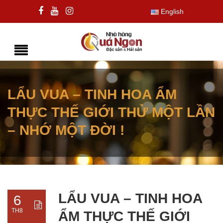
English
LẨU VUA – TINH HOA ẨM
THỰC THẾ GIỚI THỬ MỘT LẦN
– NHỚ MỘT ĐỜI !
LẨU VUA – TINH HOA
6
TH8
ẨM THỰC THẾ GIỚI