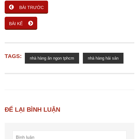
BÀI TRƯỚC
BÀI KẾ
TAGS:
nhà hàng ăn ngon tphcm
nhà hàng hải sản
ĐỂ LẠI BÌNH LUẬN