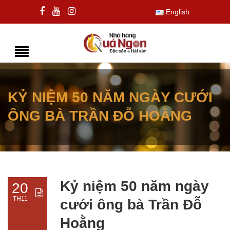
English
KỶ NIỆM 50 NĂM NGÀY CƯỚI
ÔNG BÀ TRẦN ĐỖ HOẰNG
Kỷ niệm 50 năm ngày
20
TH11
cưới ông bà Trần Đỗ
Hoằng