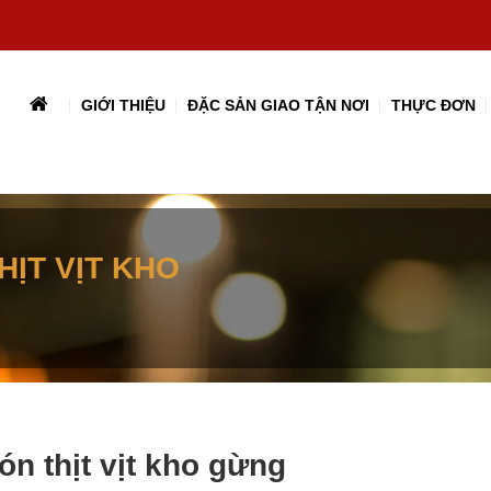
GIỚI THIỆU
ĐẶC SẢN GIAO TẬN NƠI
THỰC ĐƠN
ỊT VỊT KHO
n thịt vịt kho gừng