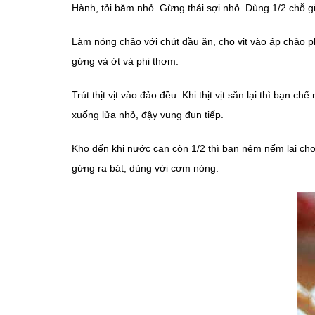
Hành, tỏi băm nhỏ. Gừng thái sợi nhỏ. Dùng 1/2 chỗ gừ
Làm nóng chảo với chút dầu ăn, cho vịt vào áp chảo phầ
gừng và ớt và phi thơm.
Trút thịt vịt vào đảo đều. Khi thịt vịt săn lại thì bạ
xuống lửa nhỏ, đậy vung đun tiếp.
Kho đến khi nước cạn còn 1/2 thì bạn nêm nếm lại cho vừ
gừng ra bát, dùng với cơm nóng.