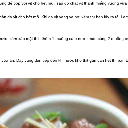
ng để bóp với vịt cho hết mùi, sau đó chặt vịt thành miếng vuông vừa ă
n da vịt cho bớt mỡ. Khi da vịt vàng và hơi xém thì bạn lấy ra tô. Làm n
n chế nước xâm xấp mặt thịt, thêm 1 muỗng cafe nước màu cùng 2 muỗng c
a ăn. Đậy vung đun tiếp đến khi nước kho thịt gần cạn hết thì bạn tắt b