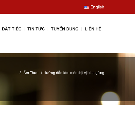
English
ĐẶT TIỆC
TIN TỨC
TUYỂN DỤNG
LIÊN HỆ
/
/
Ẩm Thực
Hướng dẫn làm món thịt vịt kho gừng