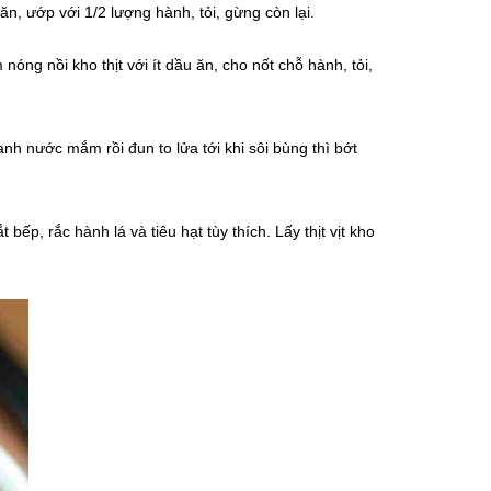
n, ướp với 1/2 lượng hành, tỏi, gừng còn lại.
óng nồi kho thịt với ít dầu ăn, cho nốt chỗ hành, tỏi,
anh nước mắm rồi đun to lửa tới khi sôi bùng thì bớt
ếp, rắc hành lá và tiêu hạt tùy thích. Lấy thịt vịt kho