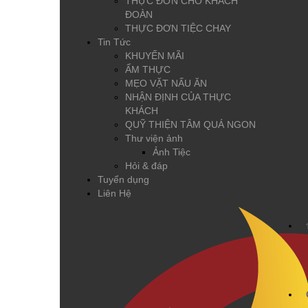
THỰC ĐƠN CHO KHÁCH
ĐOÀN
THỰC ĐƠN TIỆC CHAY
Tin Tức
KHUYẾN MÃI
ẨM THỰC
MẸO VẶT NẤU ĂN
NHẬN ĐỊNH CỦA THỰC
KHÁCH
QUỸ THIỆN TÂM QUÁ NGON
Thư viện ảnh
Ảnh Tiệc
Hỏi & đáp
Tuyển dụng
Liên Hệ