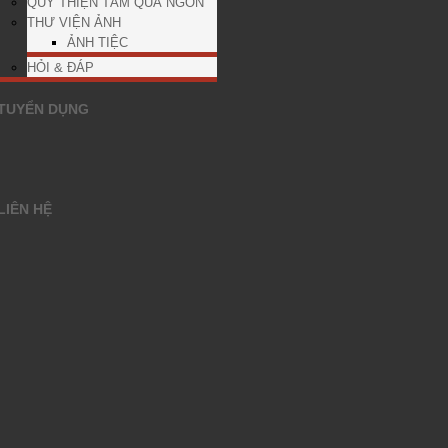
QUỸ THIỆN TÂM QUÁ NGON
THƯ VIỆN ẢNH
ẢNH TIỆC
HỎI & ĐÁP
TUYỂN DỤNG
LIÊN HỆ