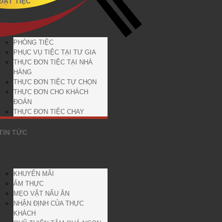
ĐẶT TIỆC
PHÒNG TIỆC
PHỤC VỤ TIỆC TẠI TƯ GIA
THỰC ĐƠN TIỆC TẠI NHÀ
HÀNG
THỰC ĐƠN TIỆC TỰ CHỌN
THỰC ĐƠN CHO KHÁCH
ĐOÀN
THỰC ĐƠN TIỆC CHAY
TIN TỨC
KHUYẾN MÃI
ẨM THỰC
MẸO VẶT NẤU ĂN
NHẬN ĐỊNH CỦA THỰC
KHÁCH