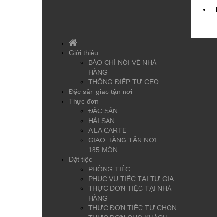
Giới thiệu
BÁO CHÍ NÓI VỀ NHÀ
HÀNG
THÔNG ĐIỆP TỪ CEO
Đặc sản giao tận nơi
Thực đơn
ĐẶC SẢN
HẢI SẢN
A LA CARTE
GIAO HÀNG TẬN NƠI
185 MÓN
Đặt tiệc
PHÒNG TIỆC
PHỤC VỤ TIỆC TẠI TƯ GIA
THỰC ĐƠN TIỆC TẠI NHÀ
HÀNG
THỰC ĐƠN TIỆC TỰ CHỌN