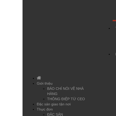
Giới thiệu
BÁO CHÍ NÓI VỀ NHÀ
HÀNG
THÔNG ĐIỆP TỪ CEO
Đặc sản giao tận nơi
Thực đơn
ĐẶC SẢN