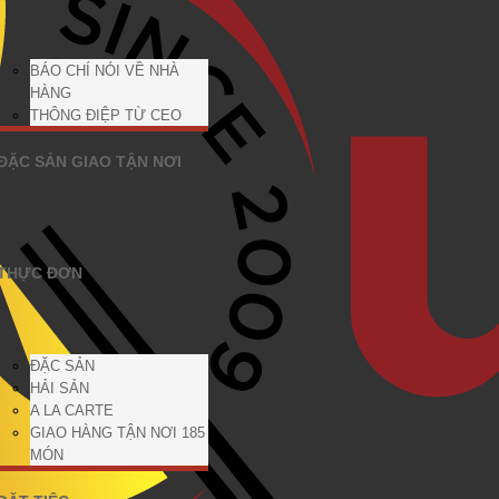
BÁO CHÍ NÓI VỀ NHÀ
HÀNG
THÔNG ĐIỆP TỪ CEO
ĐẶC SẢN GIAO TẬN NƠI
THỰC ĐƠN
ĐẶC SẢN
HẢI SẢN
A LA CARTE
GIAO HÀNG TẬN NƠI 185
MÓN