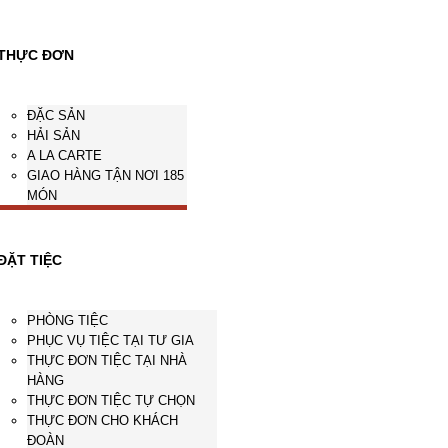
THỰC ĐƠN
ĐẶC SẢN
HẢI SẢN
A LA CARTE
GIAO HÀNG TẬN NƠI 185
MÓN
ĐẶT TIỆC
PHÒNG TIỆC
PHỤC VỤ TIỆC TẠI TƯ GIA
THỰC ĐƠN TIỆC TẠI NHÀ
HÀNG
THỰC ĐƠN TIỆC TỰ CHỌN
THỰC ĐƠN CHO KHÁCH
ĐOÀN