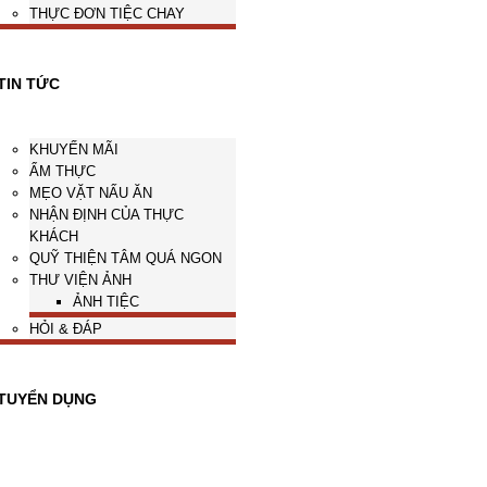
THỰC ĐƠN TIỆC CHAY
TIN TỨC
KHUYẾN MÃI
ẨM THỰC
MẸO VẶT NẤU ĂN
NHẬN ĐỊNH CỦA THỰC
KHÁCH
QUỸ THIỆN TÂM QUÁ NGON
THƯ VIỆN ẢNH
ẢNH TIỆC
HỎI & ĐÁP
TUYỂN DỤNG