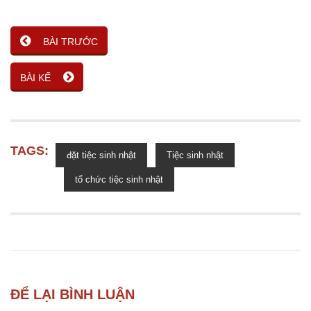
BÀI TRƯỚC
BÀI KẾ
TAGS:
đặt tiệc sinh nhật
Tiệc sinh nhật
tổ chức tiệc sinh nhật
ĐỂ LẠI BÌNH LUẬN