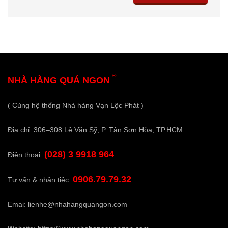
®
NHÀ HÀNG QUÁ NGON
( Cùng hệ thống Nhà hàng Vạn Lộc Phát )
Địa chỉ: 306–308 Lê Văn Sỹ, P. Tân Sơn Hòa, TP.HCM
(028) 3 9918 964
Điện thoại:
0906.79.79.32
Tư vấn & nhận tiệc:
Emai:
lienhe@nhahangquangon.com