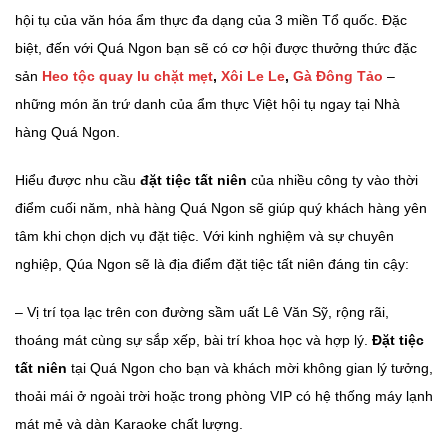
hội tụ của văn hóa ẩm thực đa dạng của 3 miền Tổ quốc. Đặc
biệt, đến với Quá Ngon bạn sẽ có cơ hội được thưởng thức đặc
sản
Heo tộc quay lu chặt mẹt
,
Xôi Le Le
,
Gà Đông Tảo
–
những món ăn trứ danh của ẩm thực Việt hội tụ ngay tại Nhà
hàng Quá Ngon.
Hiểu được nhu cầu
đặt tiệc tất niên
của nhiều công ty vào thời
điểm cuối năm, nhà hàng Quá Ngon sẽ giúp quý khách hàng yên
tâm khi chọn dịch vụ đặt tiệc. Với kinh nghiệm và sự chuyên
nghiệp, Qúa Ngon sẽ là địa điểm đặt tiệc tất niên đáng tin cậy:
– Vị trí tọa lạc trên con đường sầm uất Lê Văn Sỹ, rộng rãi,
thoáng mát cùng sự sắp xếp, bài trí khoa học và hợp lý.
Đặt tiệc
tất niên
tại Quá Ngon cho bạn và khách mời không gian lý tưởng,
thoải mái ở ngoài trời hoặc trong phòng VIP có hệ thống máy lạnh
mát mẻ và dàn Karaoke chất lượng.