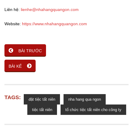
Liên hệ:
lienhe@nhahangquangon.com
Website:
https://www.nhahangquangon.com
BÀI TRƯỚC
BÀI KẾ
TAGS:
đặt tiệc tất niên
nha hang qua ngon
tiệc tất niên
tổ chức tiệc tất niên cho công ty