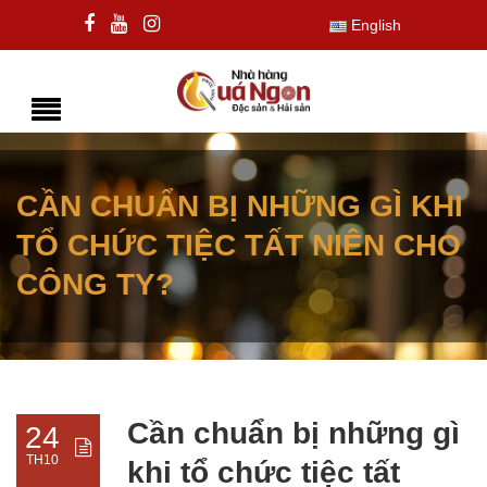
English
CẦN CHUẨN BỊ NHỮNG GÌ KHI
TỔ CHỨC TIỆC TẤT NIÊN CHO
CÔNG TY?
Cần chuẩn bị những gì
24
TH10
khi tổ chức tiệc tất