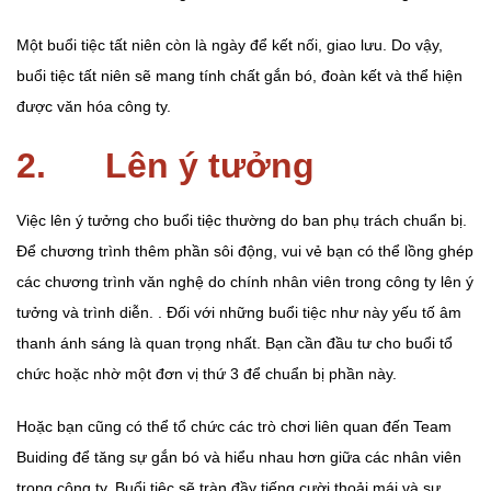
Một buổi tiệc tất niên còn là ngày để kết nối, giao lưu. Do vậy,
buổi tiệc tất niên sẽ mang tính chất gắn bó, đoàn kết và thể hiện
được văn hóa công ty.
2. Lên ý tưởng
Việc lên ý tưởng cho buổi tiệc thường do ban phụ trách chuẩn bị.
Để chương trình thêm phần sôi động, vui vẻ bạn có thể lồng ghép
các chương trình văn nghệ do chính nhân viên trong công ty lên ý
tưởng và trình diễn. . Đối với những buổi tiệc như này yếu tố âm
thanh ánh sáng là quan trọng nhất. Bạn cần đầu tư cho buổi tổ
chức hoặc nhờ một đơn vị thứ 3 để chuẩn bị phần này.
Hoặc bạn cũng có thể tổ chức các trò chơi liên quan đến Team
Buiding để tăng sự gắn bó và hiểu nhau hơn giữa các nhân viên
trong công ty. Buổi tiệc sẽ tràn đầy tiếng cười thoải mái và sự