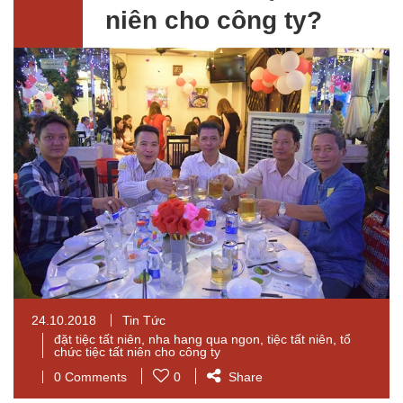
niên cho công ty?
24.10.2018
Tin Tức
đặt tiệc tất niên
,
nha hang qua ngon
,
tiệc tất niên
,
tổ
chức tiệc tất niên cho công ty
0 Comments
0
Share