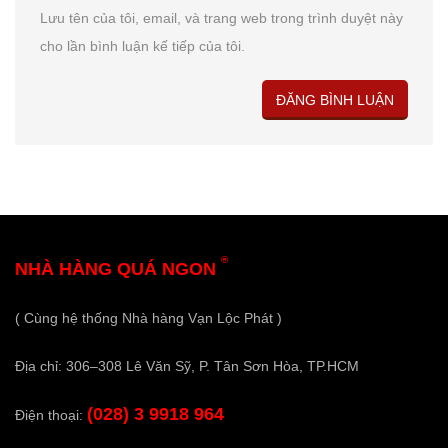
Lưu tên của tôi, email, và trang web trong trình duyệt này
cho lần bình luận kế tiếp của tôi.
®
NHÀ HÀNG QUÁ NGON
( Cùng hệ thống Nhà hàng Vạn Lộc Phát )
Địa chỉ: 306–308 Lê Văn Sỹ, P. Tân Sơn Hòa, TP.HCM
(028) 3 9918 964
Điện thoại: