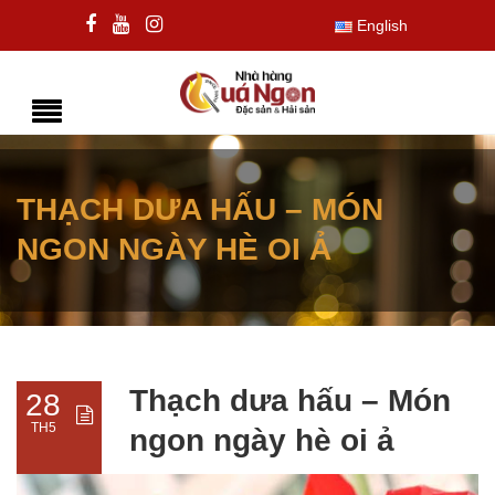
English
THẠCH DƯA HẤU – MÓN
NGON NGÀY HÈ OI Ả
Thạch dưa hấu – Món
28
TH5
ngon ngày hè oi ả