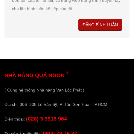
Lưu tên của tôi, email, và trang web trong trình duyệt này
cho lần bình luận kế tiếp của tôi.
®
NHÀ HÀNG QUÁ NGON
( Cùng hệ thống Nhà hàng Vạn Lộc Phát )
Địa chỉ: 306–308 Lê Văn Sỹ, P. Tân Sơn Hòa, TP.HCM
(028) 3 9918 964
Điện thoại:
0906.79.79.32
Tư vấn & nhận tiệc: