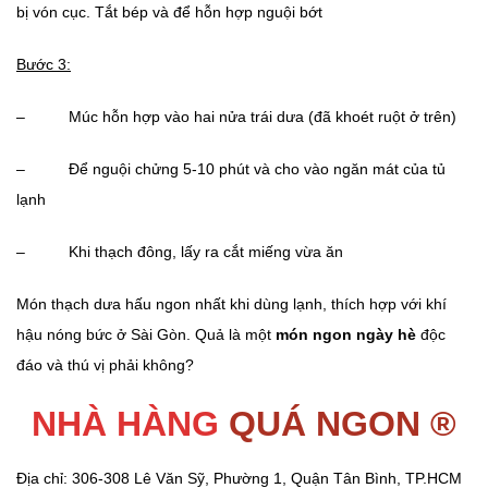
bị vón cục. Tắt bép và để hỗn hợp nguội bớt
Bước 3:
– Múc hỗn hợp vào hai nửa trái dưa (đã khoét ruột ở trên)
– Để nguội chửng 5-10 phút và cho vào ngăn mát của tủ
lạnh
– Khi thạch đông, lấy ra cắt miếng vừa ăn
Món thạch dưa hấu ngon nhất khi dùng lạnh, thích hợp với khí
hậu nóng bức ở Sài Gòn. Quả là một
món ngon ngày hè
độc
đáo và thú vị phải không?
NHÀ HÀNG
QUÁ NGON ®
Địa chỉ: 306-308 Lê Văn Sỹ, Phường 1, Quận Tân Bình, TP.HCM