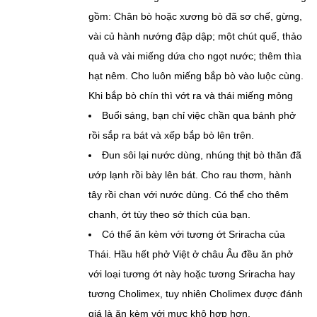
gồm: Chân bò hoặc xương bò đã sơ chế, gừng,
vài củ hành nướng đập dập; một chút quế, thảo
quả và vài miếng dứa cho ngọt nước; thêm thìa
hạt nêm. Cho luôn miếng bắp bò vào luộc cùng.
Khi bắp bò chín thì vớt ra và thái miếng mỏng
Buổi sáng, bạn chỉ việc chần qua bánh phở
rồi sắp ra bát và xếp bắp bò lên trên.
Đun sôi lại nước dùng, nhúng thịt bò thăn đã
ướp lạnh rồi bày lên bát. Cho rau thơm, hành
tây rồi chan với nước dùng. Có thể cho thêm
chanh, ớt tùy theo sở thích của bạn.
Có thể ăn kèm với tương ớt Sriracha của
Thái. Hầu hết phở Việt ở châu Âu đều ăn phở
với loại tương ớt này hoặc tương Sriracha hay
tương Cholimex, tuy nhiên Cholimex được đánh
giá là ăn kèm với mực khô hợp hơn.