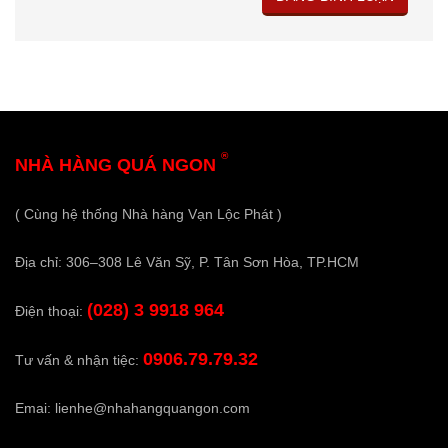
®
NHÀ HÀNG QUÁ NGON
( Cùng hệ thống Nhà hàng Vạn Lộc Phát )
Địa chỉ: 306–308 Lê Văn Sỹ, P. Tân Sơn Hòa, TP.HCM
(028) 3 9918 964
Điện thoại:
0906.79.79.32
Tư vấn & nhận tiệc:
Emai:
lienhe@nhahangquangon.com