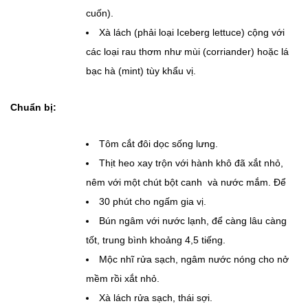
cuốn).
Xà lách (phải loại Iceberg lettuce) cộng với
các loại rau thơm như mùi (corriander) hoặc lá
bạc hà (mint) tùy khẩu vị.
Chuẩn bị
:
Tôm cắt đôi dọc sống lưng.
Thịt heo xay trộn với hành khô đã xắt nhỏ,
nêm với một chút bột canh và nước mắm. Để
30 phút cho ngấm gia vị.
Bún ngâm với nước lạnh, để càng lâu càng
tốt, trung bình khoảng 4,5 tiếng.
Mộc nhĩ rửa sạch, ngâm nước nóng cho nở
mềm rồi xắt nhỏ.
Xà lách rửa sạch, thái sợi.