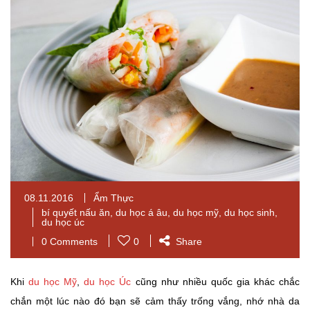
08.11.2016
Ẩm Thực
bí quyết nấu ăn
,
du học á âu
,
du học mỹ
,
du học sinh
,
du học úc
0 Comments
0
Share
Khi
du học Mỹ
,
du học Úc
cũng như nhiều quốc gia khác chắc
chắn một lúc nào đó bạn sẽ cảm thấy trống vắng, nhớ nhà da