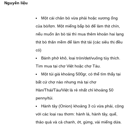
Nguyên liệu
Một cái chân bò vừa phải hoặc xương ống
của bò/lợn. Một miếng bắp bò để làm thịt chín,
nếu muốn ăn bò tái thì mua thêm khoản hai lạng
thịt bò thăn mềm để làm thịt tái (các siêu thị đều
có)
Bánh phở khô, loại tròn/dẹt/vuông tùy thích.
Tìm mua tại chợ Việt hoặc chợ Tàu.
Một túi giá khoảng 500gr, có thể tìm thấy tại
bất cứ chợ nào nhưng mà tại chợ
Hàn/Thái/Tàu/Việt là rẻ nhất chỉ khoảng 50
penny/túi.
Hành tây (Onion) khoảng 3 củ vừa phải, cộng
với các loại rau thơm: hành lá, hành tây, quế,
thảo quả và cả chanh, ớt, gừng, vài miếng dứa.