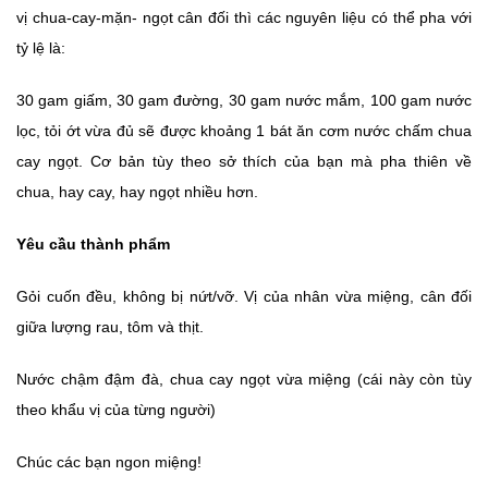
vị chua-cay-mặn- ngọt cân đối thì các nguyên liệu có thể pha với
tỷ lệ là:
30 gam giấm, 30 gam đường, 30 gam nước mắm, 100 gam nước
lọc, tỏi ớt vừa đủ sẽ được khoảng 1 bát ăn cơm nước chấm chua
cay ngọt. Cơ bản tùy theo sở thích của bạn mà pha thiên về
chua, hay cay, hay ngọt nhiều hơn.
Yêu cầu thành phẩm
Gỏi cuốn đều, không bị nứt/vỡ. Vị của nhân vừa miệng, cân đối
giữa lượng rau, tôm và thịt.
Nước chậm đậm đà, chua cay ngọt vừa miệng (cái này còn tùy
theo khẩu vị của từng người)
Chúc các bạn ngon miệng!