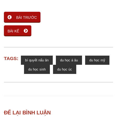
BÀI TRƯỚC
BÀI KẾ
TAGS:
bí quyết nấu ăn
du học á âu
du học mỹ
du học sinh
du học úc
ĐỂ LẠI BÌNH LUẬN