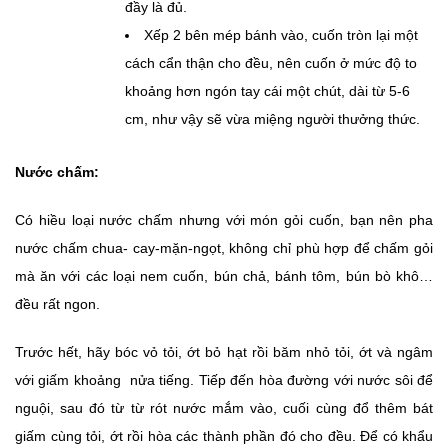
đầy là đủ.
Xếp 2 bên mép bánh vào, cuốn tròn lại một
cách cẩn thận cho đều, nên cuốn ở mức độ to
khoảng hơn ngón tay cái một chút, dài từ 5-6
cm, như vậy sẽ vừa miệng người thưởng thức.
Nước chấm:
Có hiều loại nước chấm nhưng với món gỏi cuốn, bạn nên pha
nước chấm chua- cay-mặn-ngọt, không chỉ phù hợp để chấm gỏi
mà ăn với các loại nem cuốn, bún chả, bánh tôm, bún bò khô…
đều rất ngon.
Trước hết, hãy bóc vỏ tỏi, ớt bỏ hạt rồi băm nhỏ tỏi, ớt và ngâm
với giấm khoảng nửa tiếng. Tiếp đến hòa đường với nước sôi để
nguội, sau đó từ từ rót nước mắm vào, cuối cùng đổ thêm bát
giấm cùng tỏi, ớt rồi hòa các thành phần đó cho đều. Để có khẩu