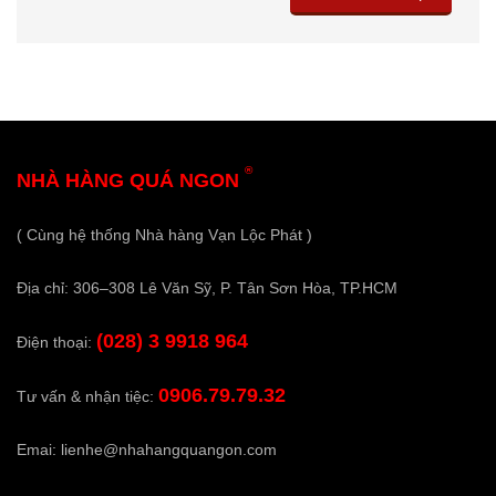
®
NHÀ HÀNG QUÁ NGON
( Cùng hệ thống Nhà hàng Vạn Lộc Phát )
Địa chỉ: 306–308 Lê Văn Sỹ, P. Tân Sơn Hòa, TP.HCM
(028) 3 9918 964
Điện thoại:
0906.79.79.32
Tư vấn & nhận tiệc:
Emai:
lienhe@nhahangquangon.com