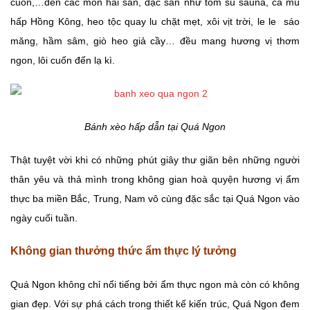
cuốn,…đến các món hải sản, đặc sản như tôm sú sauna, cá mú
hấp Hồng Kông, heo tộc quay lu chặt mẹt, xôi vịt trời, le le sáo
măng, hầm sâm, giò heo giả cầy… đều mang hương vị thơm
ngon, lôi cuốn đến lạ kì.
Bánh xèo hấp dẫn tại Quá Ngon
Thật tuyệt vời khi có những phút giây thư giãn bên những người
thân yêu và thả mình trong không gian hoà quyện hương vị ẩm
thực ba miền Bắc, Trung, Nam vô cùng đặc sắc tại Quá Ngon vào
ngày cuối tuần.
Không gian thưởng thức ẩm thực lý tưởng
Quá Ngon không chỉ nổi tiếng bởi ẩm thực ngon mà còn có không
gian đẹp. Với sự phá cách trong thiết kế kiến trúc, Quá Ngon đem