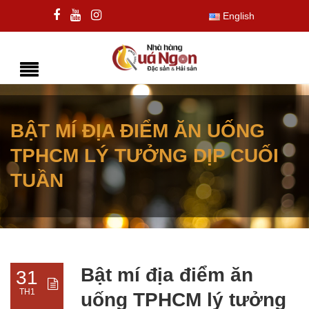
English
BẬT MÍ ĐỊA ĐIỂM ĂN UỐNG
TPHCM LÝ TƯỞNG DỊP CUỐI
TUẦN
Bật mí địa điểm ăn
31
TH1
uống TPHCM lý tưởng