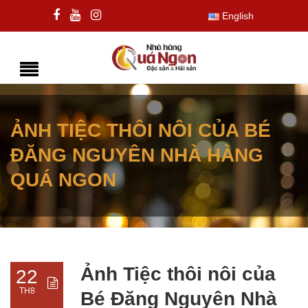
English
ẢNH TIỆC THÔI NÔI CỦA BÉ
ĐĂNG NGUYÊN NHÀ HÀNG
QUÁ NGON
Ảnh Tiệc thôi nôi của
22
TH8
Bé Đăng Nguyên Nhà