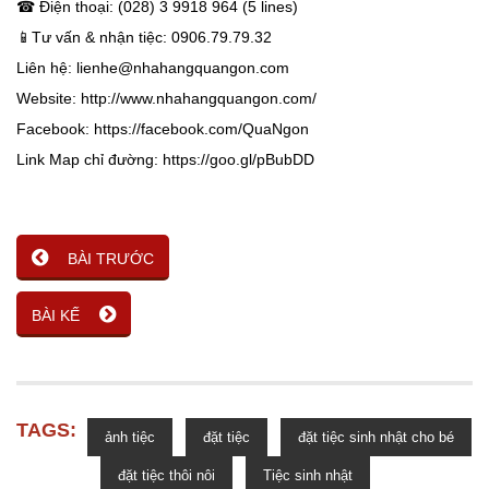
☎ Điện thoại: (028) 3 9918 964 (5 lines)
📱Tư vấn & nhận tiệc: 0906.79.79.32
Liên hệ: lienhe@nhahangquangon.com
Website: http://www.nhahangquangon.com/
Facebook: https://facebook.com/QuaNgon
Link Map chỉ đường: https://goo.gl/pBubDD
BÀI TRƯỚC
BÀI KẾ
TAGS:
ảnh tiệc
đặt tiệc
đặt tiệc sinh nhật cho bé
đặt tiệc thôi nôi
Tiệc sinh nhật