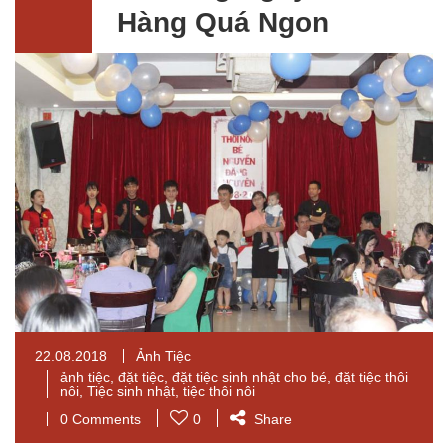
Hàng Quá Ngon
22.08.2018
Ảnh Tiệc
ảnh tiệc
,
đặt tiệc
,
đặt tiệc sinh nhật cho bé
,
đặt tiệc thôi
nôi
,
Tiệc sinh nhật
,
tiệc thôi nôi
0 Comments
0
Share