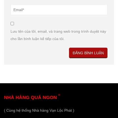
Lưu tên của tôi, email, và trang web trong trình duyệt này
cho lần bình luận kế tiếp của tôi.
®
NHÀ HÀNG QUÁ NGON
( Cùng hệ thống Nhà hàng Vạn Lộc Phát )