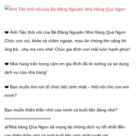
❤️ Ảnh Tiệc thôi nôi của Bé Đăng Nguyên Nhà Hàng Quá Ngon
Chúc con vui, khỏe và chăm ngoan, mau ăn chóng lớn vâng lời
ông bà , cha mẹ con nhé! Chúc gia đình con mãi luôn hạnh phúc!
❤️ Nhà hàng trân trọng cảm ơn gia đình đã tin tưởng và sử dụng
dịch vụ của nhà hàng!
❤️ Bạn muốn tìm nơi tổ chức tiệc sinh nhật – thôi nôi cho con em
mình?
Bạn muốn thiên thần nhỏ của mình có buổi tiệc đáng nhớ?
===================
🌿Nhà hàng Qúa Ngon sẽ mang lại những dịch vụ tốt nhất đển
các thiên thần nhỏ có một buổi tiệc sinh nhật tuyệt vời