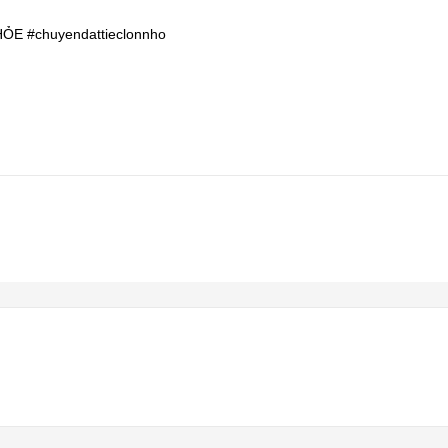
HỎE
#chuyendattieclonnho