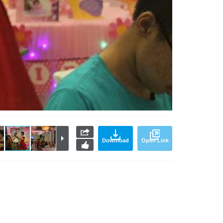
Download
Open Link