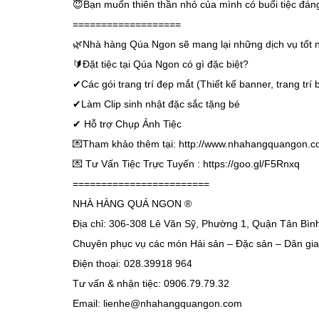
😇
Bạn muốn thiên thần nhỏ của mình có buổi tiệc đá
===================
🌿
Nhà hàng Qúa Ngon sẽ mang lại những dịch vụ tốt nhấ
🔰
Đặt tiệc tại Qúa Ngon có gì đặc biệt?
✔
Các gói trang trí đẹp mắt (Thiết kế banner, trang trí b
✔
Làm Clip sinh nhật đặc sắc tặng bé
✔
Hỗ trợ Chụp Ảnh Tiệc
💌
Tham khảo thêm tại: http://www.nhahangquangon.c
💌
Tư Vấn Tiệc Trực Tuyến : https://goo.gl/F5Rnxq
========================
NHÀ HÀNG QUÁ NGON ®
Địa chỉ: 306-308 Lê Văn Sỹ, Phường 1, Quận Tân Bì
Chuyên phục vụ các món Hải sản – Đặc sản – Dân gi
Điện thoại: 028.39918 964
Tư vấn & nhận tiệc: 0906.79.79.32
Email: lienhe@nhahangquangon.com