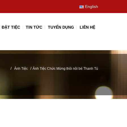
English
ĐẶT TIỆC
TIN TỨC
TUYỂN DỤNG
LIÊN HỆ
/
/
Ảnh Tiệc
Ảnh Tiệc Chức Mừng thôi nôi bé Thanh Tú