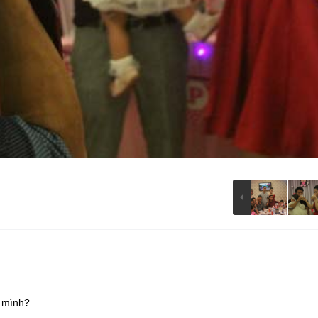
m mình?
esc
S
Slideshow
M
Maximize
Previous
Next
Close