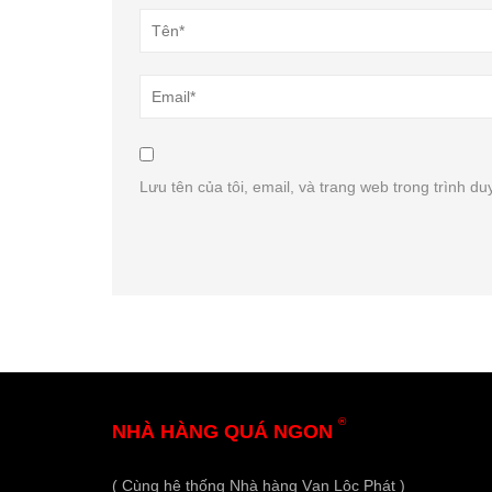
Lưu tên của tôi, email, và trang web trong trình duy
®
NHÀ HÀNG QUÁ NGON
( Cùng hệ thống Nhà hàng Vạn Lộc Phát )