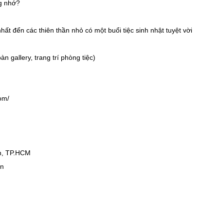
ng nhớ?
t đển các thiên thần nhỏ có một buổi tiệc sinh nhật tuyệt vời
àn gallery, trang trí phòng tiệc)
om/
nh, TP.HCM
an