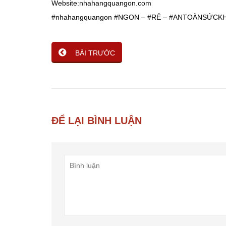
Website:nhahangquangon.com
#nhahangquangon
#NGON
–
#RẺ
–
#ANTOÀNSỨCK
BÀI TRƯỚC
ĐỂ LẠI BÌNH LUẬN