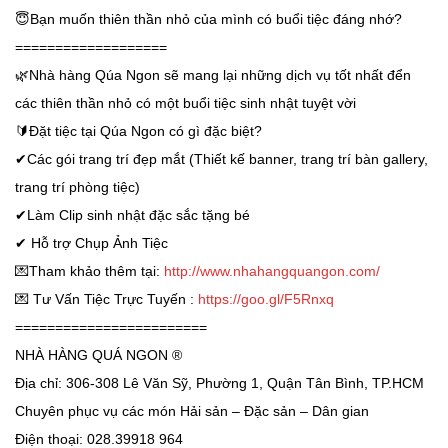
😇
Bạn muốn thiên thần nhỏ của mình có buổi tiệc đáng nhớ?
===================
🌿
Nhà hàng Qúa Ngon sẽ mang lại những dịch vụ tốt nhất đển
các thiên thần nhỏ có một buổi tiệc sinh nhật tuyệt vời
🔰
Đặt tiệc tại Qúa Ngon có gì đặc biệt?
✔
Các gói trang trí đẹp mắt (Thiết kế banner, trang trí bàn gallery,
trang trí phòng tiệc)
✔
Làm Clip sinh nhật đặc sắc tặng bé
✔
Hỗ trợ Chụp Ảnh Tiệc
💌
Tham khảo thêm tại:
http://www.nhahangquangon.com/
💌
Tư Vấn Tiệc Trực Tuyến :
https://goo.gl/F5Rnxq
========================
NHÀ HÀNG QUÁ NGON ®
Địa chỉ: 306-308 Lê Văn Sỹ, Phường 1, Quận Tân Bình, TP.HCM
Chuyên phục vụ các món Hải sản – Đặc sản – Dân gian
Điện thoại: 028.39918 964