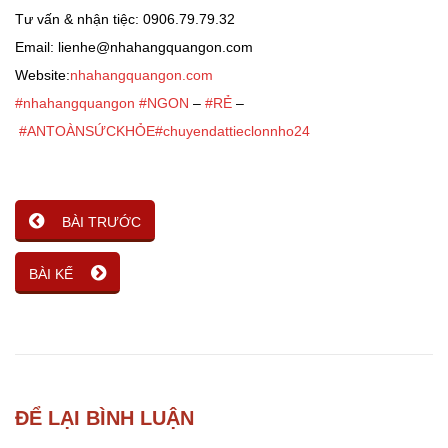
Tư vấn & nhận tiệc: 0906.79.79.32
Email: lienhe@nhahangquangon.com
Website:
nhahangquangon.com
#
nhahangquangon
#
NGON
–
#
RẺ
–
#
ANTOÀNSỨCKHỎE
#
chuyendattieclonnho24
BÀI TRƯỚC
BÀI KẾ
ĐỂ LẠI BÌNH LUẬN