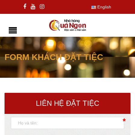
English
FORM KHÁCH ĐẶT TIỆC
LIÊN HỆ ĐẶT TIỆC